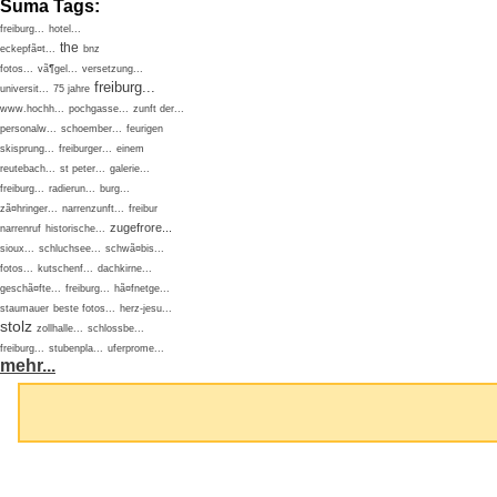
Suma Tags:
freiburg...
hotel...
the
eckepfã¤t...
bnz
fotos...
vã¶gel...
versetzung...
freiburg...
universit...
75 jahre
www.hochh...
pochgasse...
zunft der...
personalw...
schoember...
feurigen
skisprung...
freiburger...
einem
reutebach...
st peter...
galerie...
freiburg...
radierun...
burg...
zã¤hringer...
narrenzunft...
freibur
zugefrore...
narrenruf
historische...
sioux...
schluchsee...
schwã¤bis...
fotos...
kutschenf...
dachkirne...
geschã¤fte...
freiburg...
hã¤fnetge...
staumauer
beste fotos...
herz-jesu...
stolz
zollhalle...
schlossbe...
freiburg...
stubenpla...
uferprome...
mehr...