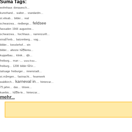
Suma Tags:
wohnhaus
donauesch...
kunsthand...
walter...
standardm...
st.elisab...
bilder...
real
feldsee
schwarzwa...
riedbergs...
fassaden
1944
augustine...
schwarzwa...
hochhaus...
narrenzunft...
straãŸenb...
batzenberg...
vag...
bilder...
kesslerhof...
ein
bilder...
alteste
hã¶llenta...
kuppelbau...
klinik...
djh...
freiburg...
man -...
www.frosc...
freiburg...
1208
bilder fã½r...
tattuage
freiburger...
innenstadt...
st.mã¤rgen...
fastnacht...
feuerwerk
karneval in...
waldkirch...
hinterzar...
75 jahre...
das...
titisee...
kuerbis...
hã¶lle-le...
hinterzar...
mehr...