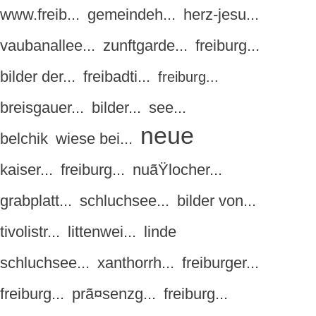
www.freib...
gemeindeh...
herz-jesu...
vaubanallee...
zunftgarde...
freiburg...
bilder der...
freibadti...
freiburg...
breisgauer...
bilder...
see...
neue
belchik
wiese bei...
kaiser...
freiburg...
nuãŸlocher...
grabplatt...
schluchsee...
bilder von...
tivolistr...
littenwei...
linde
schluchsee...
xanthorrh...
freiburger...
freiburg...
prã¤senzg...
freiburg...