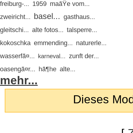
freiburg-...
1959
maãŸe vom...
basel...
zweiricht...
gasthaus...
gleitschi...
alte fotos...
talsperre...
kokoschka
emmending...
naturerle...
wasserfã¤...
zunft der...
karneval...
oasengã¤r...
hã¶he
alte...
mehr...
Dieses Modul