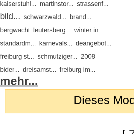
kaiserstuhl...
martinstor...
strassenf...
bild...
schwarzwald...
brand...
bergwacht
leutersberg...
winter in...
standardm...
karnevals...
deangebot...
freiburg st...
schmutziger...
2008
bider...
dreisamst...
freiburg im...
mehr...
Dieses Modul