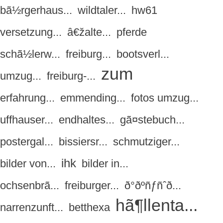
bã½rgerhaus...
wildtaler...
hw61
versetzung...
â€žalte...
pferde
schã½lerw...
freiburg...
bootsverl...
zum
umzug...
freiburg-...
erfahrung...
emmending...
fotos umzug...
uffhauser...
endhaltes...
gã¤stebuch...
postergal...
bissiersr...
schmutziger...
ihk
bilder von...
bilder in...
ochsenbrã...
freiburger...
ð°ðºñƒñˆð...
hã¶llenta...
narrenzunft...
betthexa