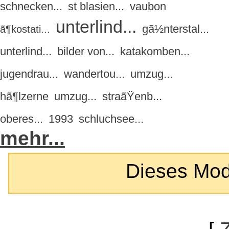
schnecken...
st blasien...
vaubon
unterlind...
gã½nterstal...
ã¶kostati...
unterlind...
bilder von...
katakomben...
jugendrau...
wandertou...
umzug...
hã¶lzerne
umzug...
straãŸenb...
oberes...
1993
schluchsee...
mehr...
Dieses Modul