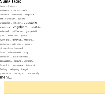
Suma Tags:
bernd...
kleiner...
equisetum
faschnach...
schau
niedersch...
haltestelle...
riegel a.k...
mit
stadtbahn...
casting
baustelle
wasserfall...
lutherkir...
vogelpers...
waldschra...
schã¶nber...
aulendorf...
nuãŸlocher...
gruppenbild...
paula...
bilder vom...
ganter...
rollende...
karnevals...
freiburg...
zã¤hrinen...
alte fotos...
klaus...
picture
titsee
feuerwerk
fotos...
schwarzwald...
burg...
schusters...
plakat
hd bilder...
donauesch...
freiburg...
universit...
fotogalerie...
personalw...
kaiserbrã...
freiburg...
reinigung
bildergal...
panoramab...
freiburg im...
ammonshã¶...
mehr...