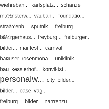
wiehrebah...
karlsplatz...
schanze
mã½nsterw...
vauban...
foundatio...
straãŸenb...
sputnik...
freiburg...
bã½rgerhaus...
freyburg...
freiburger...
bilder...
mai fest...
carnval
hã¤user
rosenmona...
uniklinik...
bau
kesslerhof...
konviktst...
personalw...
city
bilder...
bilder...
oase
vag...
freiburg...
bilder...
narrrenzu...