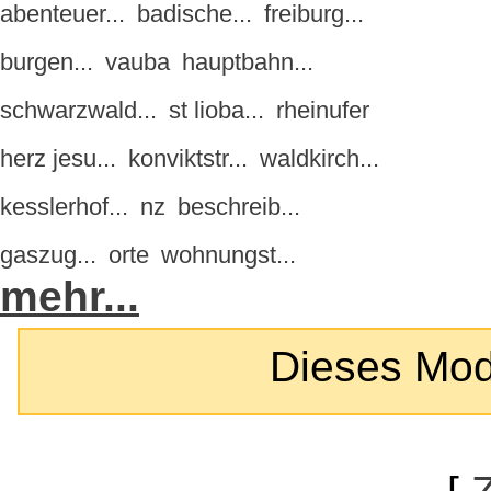
abenteuer...
badische...
freiburg...
burgen...
vauba
hauptbahn...
schwarzwald...
st lioba...
rheinufer
herz jesu...
konviktstr...
waldkirch...
kesslerhof...
nz
beschreib...
gaszug...
orte
wohnungst...
mehr...
Dieses Modul