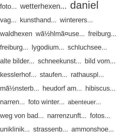
daniel
wetterhexen...
foto...
vag...
kunsthand...
winterers...
waldhexen
wã½hlmã¤use...
freiburg...
freiburg...
lygodium...
schluchsee...
alte bilder...
schneekunst...
bild vom...
kesslerhof...
staufen...
rathauspl...
mã½nsterb...
heudorf am...
hibiscus...
narren...
foto winter...
abenteuer...
weg von bad...
narrenzunft...
fotos...
uniklinik...
strassenb...
ammonshoe...