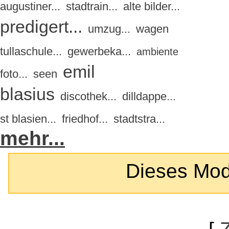
augustiner...
stadtrain...
alte bilder...
predigert...
umzug...
wagen
tullaschule...
gewerbeka...
ambiente
emil
foto...
seen
blasius
discothek...
dilldappe...
st blasien...
friedhof...
stadtstra...
mehr...
Dieses Modul