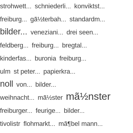
strohwett...
schniederli...
konviktst...
freiburg...
gã½terbah...
standardm...
bilder...
veneziani...
drei seen...
feldberg...
freiburg...
bregtal...
kinderfas...
buronia
freiburg...
ulm
st peter...
papierkra...
noll
von...
bilder...
mã½nster
weihnacht...
mã½ster
freiburger...
feurige...
bilder...
tivolistr
flohmarkt...
mã¶bel mann...