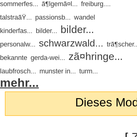
sommerfes...
ã¶lgemã¤l...
freiburg....
talstraãŸ...
passionsb...
wandel
bilder...
kinderfas...
bilder...
schwarzwald...
personalw...
trã¶scher..
zã¤hringe...
bekannte
gerda-wei...
laubfrosch...
munster in...
turm...
mehr...
Dieses Modul