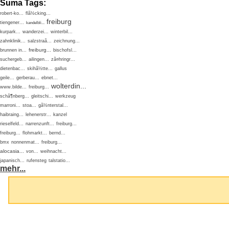
Suma Tags:
robert-ko...
flã½cking...
freiburg
tiengener...
kandelbli...
kurpark...
wanderzei...
winterbil...
zahnklinik...
salzstraã...
zeichnung...
freiburg...
brunnen in...
bischofsl...
suchergeb...
ailingen...
zã¤hringr...
dietenbac...
skihã½tte...
gallus
geile...
gerberau...
ebnet...
wolterdin...
www.bilde...
freiburg...
schã¶nberg...
gleitschi...
werkzeug
marroni...
stoa...
gã½nterstal...
haibraing...
lehenerstr...
kanzel
rieselfeld...
narrenzunft...
freiburg...
freiburg...
flohmarkt...
bernd...
bmx
nonnenmat...
freiburg...
alocasia...
von...
weihnacht...
japanisch...
rufensteg
talstatio...
mehr...