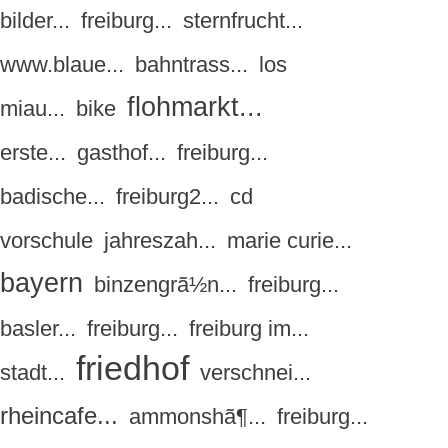
bilder...
freiburg...
sternfrucht...
www.blaue...
bahntrass...
los
flohmarkt...
miau...
bike
erste...
gasthof...
freiburg...
badische...
freiburg2...
cd
vorschule
jahreszah...
marie curie...
bayern
binzengrã½n...
freiburg...
basler...
freiburg...
freiburg im...
friedhof
stadt...
verschnei...
rheincafe...
ammonshã¶...
freiburg...