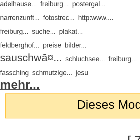
adelhause...
freiburg...
postergal...
narrenzunft...
fotostrec...
http:www....
freiburg...
suche...
plakat...
feldberghof...
preise
bilder...
sauschwã¤...
schluchsee...
freiburg...
fassching
schmutzige...
jesu
mehr...
Dieses Modul