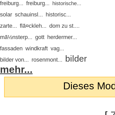
freiburg...
freiburg...
historische...
solar
schauinsl...
historisc...
zarte...
flã¤ckleh...
dom zu st....
mã½nsterp...
gott
herdermer...
fassaden
windkraft
vag...
bilder
bilder von...
rosenmont...
mehr...
Dieses Modul