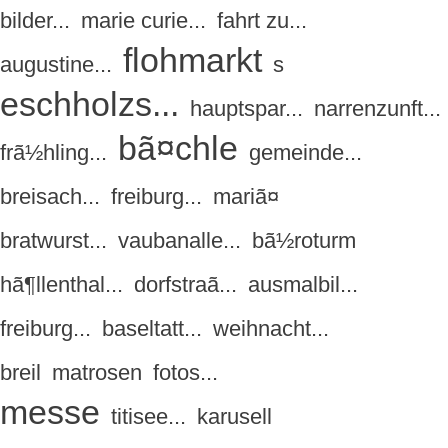
bilder...
marie curie...
fahrt zu...
flohmarkt
augustine...
s
eschholzs...
hauptspar...
narrenzunft...
bã¤chle
frã½hling...
gemeinde...
breisach...
freiburg...
mariã¤
bratwurst...
vaubanalle...
bã½roturm
hã¶llenthal...
dorfstraã...
ausmalbil...
freiburg...
baseltatt...
weihnacht...
breil
matrosen
fotos...
messe
titisee...
karusell