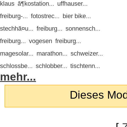
klaus
ã¶kostation...
uffhauser...
freiburg-...
fotostrec...
bier bike...
stechhã¤u...
freiburg...
sonnensch...
freiburg...
vogesen
freiburg...
magesolar...
marathon...
schweizer...
schlossbe...
schlobber...
tischtenn...
mehr...
Dieses Modul