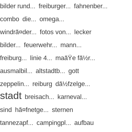
bilder rund...
freiburger...
fahnenber...
combo
die...
omega...
windrã¤der...
fotos von...
lecker
bilder...
feuerwehr...
mann...
freiburg...
linie 4...
maãŸe fã½r...
ausmalbil...
altstadtb...
gott
zeppelin...
reiburg
dã½fzelge...
stadt
breisach...
karneval...
sind
hã¤fnetge...
sternen
tannezapf...
campingpl...
aufbau