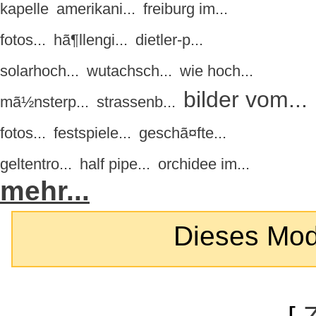
kapelle
amerikani...
freiburg im...
fotos...
hã¶llengi...
dietler-p...
solarhoch...
wutachsch...
wie hoch...
bilder vom...
mã½nsterp...
strassenb...
fotos...
festspiele...
geschã¤fte...
geltentro...
half pipe...
orchidee im...
mehr...
Dieses Modul