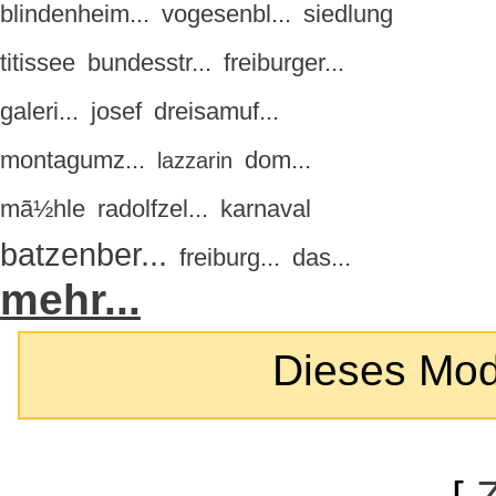
blindenheim...
vogesenbl...
siedlung
titissee
bundesstr...
freiburger...
galeri...
josef
dreisamuf...
montagumz...
dom...
lazzarin
mã½hle
radolfzel...
karnaval
batzenber...
freiburg...
das...
mehr...
Dieses Modul