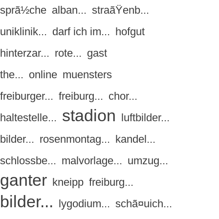
sprã½che
alban...
straãŸenb...
uniklinik...
darf ich im...
hofgut
hinterzar...
rote...
gast
the...
online
muensters
freiburger...
freiburg...
chor...
stadion
haltestelle...
luftbilder...
bilder...
rosenmontag...
kandel...
schlossbe...
malvorlage...
umzug...
ganter
kneipp
freiburg...
bilder...
lygodium...
schã¤uich...