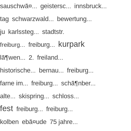
sauschwã¤...
geistersc...
innsbruck...
tag
schwarzwald...
bewertung...
ju
karlssteg...
stadtstr.
kurpark
freiburg...
freiburg...
lã¶wen...
2.
freiland...
historische...
bernau...
freiburg...
farne im...
freiburg...
schã¶nber...
alte...
skispring...
schloss...
fest
freiburg...
freiburg...
kolben
ebã¤ude
75 jahre...