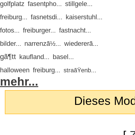
golfplatz
fasentpho...
stillgele...
freiburg...
fasnetsdi...
kaiserstuhl...
fotos...
freiburger...
fastnacht...
bilder...
narrenzã½...
wiedererã...
gã¶tt
kaufland...
basel...
halloween
freiburg...
straãŸenb...
mehr...
Dieses Modul