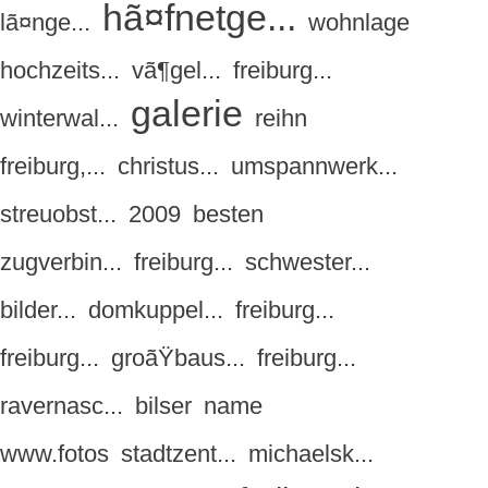
hã¤fnetge...
lã¤nge...
wohnlage
hochzeits...
vã¶gel...
freiburg...
galerie
winterwal...
reihn
freiburg,...
christus...
umspannwerk...
streuobst...
2009
besten
zugverbin...
freiburg...
schwester...
bilder...
domkuppel...
freiburg...
freiburg...
groãŸbaus...
freiburg...
ravernasc...
bilser
name
www.fotos
stadtzent...
michaelsk...