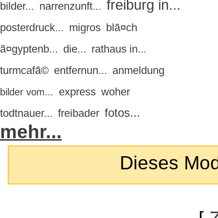
freiburg in...
bilder...
narrenzunft...
posterdruck...
migros
blã¤ch
ã¤gyptenb...
die...
rathaus in...
turmcafã©
entfernun...
anmeldung
express
woher
bilder vom...
fotos...
todtnauer...
freibader
mehr...
Dieses Modul