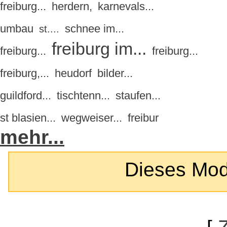
freiburg...
herdern,
karnevals...
umbau
schnee im...
st....
freiburg im...
freiburg...
freiburg...
freiburg,...
heudorf
bilder...
guildford...
tischtenn...
staufen...
st blasien...
wegweiser...
freibur
mehr...
Dieses Modul