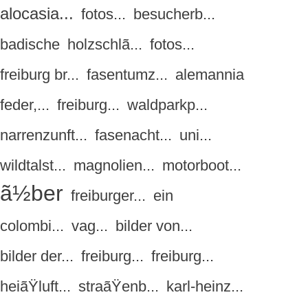
alocasia...
fotos...
besucherb...
badische
holzschlã...
fotos...
freiburg br...
fasentumz...
alemannia
feder,...
freiburg...
waldparkp...
narrenzunft...
fasenacht...
uni...
wildtalst...
magnolien...
motorboot...
ã½ber
freiburger...
ein
colombi...
vag...
bilder von...
bilder der...
freiburg...
freiburg...
heiãŸluft...
straãŸenb...
karl-heinz...