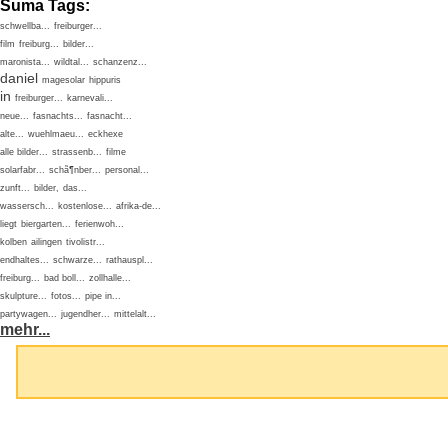
Suma Tags:
schwellba...
freiburger...
film
freiburg...
bilder...
maronista...
wildtal...
schanzenz...
daniel
magesolar
hippuris
in
freiburger...
karnevali...
neue...
fasnachts...
fasnacht...
alte...
wuehlmaeu...
eckhexe
alle bilder...
strassenb...
filme
solarfabr...
schã¶nber...
personal...
zunft...
bilder,
das...
wassersch...
kostenlose...
afrika-de...
liegt
biergarten...
ferienwoh...
kolben
ailingen
tivolistr...
endhaltes...
schwarze...
rathauspl...
freiburg...
bad boll...
zollhalle...
skulpture...
fotos...
pipe in...
partywagen...
jugendher...
mittelalt...
mehr...