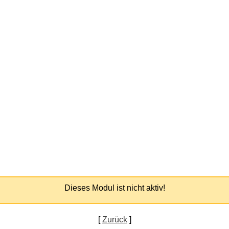
Dieses Modul ist nicht aktiv!
[
Zurück
]