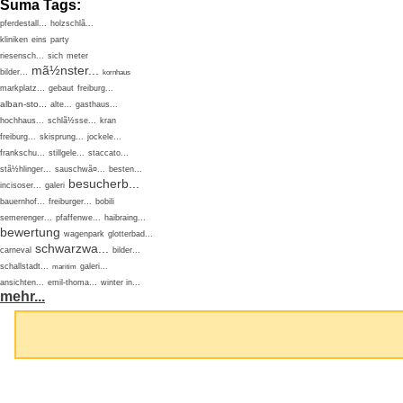
Suma Tags:
pferdestall...
holzschlã...
kliniken
eins
party
riesensch...
sich
meter
mã½nster...
bilder...
kornhaus
markplatz...
gebaut
freiburg...
alban-sto...
alte...
gasthaus...
hochhaus...
schlã½sse...
kran
freiburg...
skisprung...
jockele...
frankschu...
stillgele...
staccato...
stã½hlinger...
sauschwã¤...
besten...
besucherb...
incisoser...
galeri
bauernhof...
freiburger...
bobili
semerenger...
pfaffenwe...
haibraing...
bewertung
wagenpark
glotterbad...
schwarzwa...
carneval
bilder...
schallstadt...
galeri...
maritim
ansichten...
emil-thoma...
winter in...
mehr...