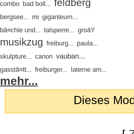
feldberg
combo
bad boll...
bergsee...
mi
giganteum...
bã¤chle und...
talsperre...
groãŸ
musikzug
freiburg...
paula...
vauban...
skulpture...
canon
gasstã¤tt...
freiburger...
laterne am...
mehr...
Dieses Modul