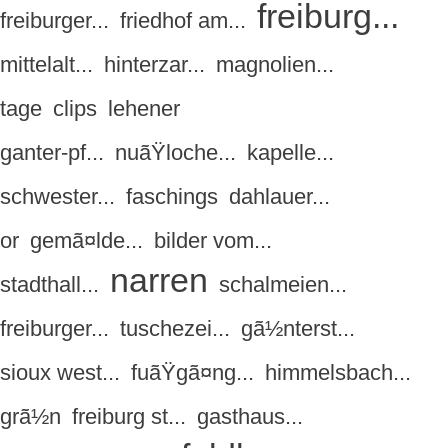
freiburg...
freiburger...
friedhof am...
mittelalt...
hinterzar...
magnolien...
tage
clips
lehener
ganter-pf...
nuãŸloche...
kapelle...
schwester...
faschings
dahlauer...
or
gemã¤lde...
bilder vom...
narren
stadthall...
schalmeien...
freiburger...
tuschezei...
gã½nterst...
sioux west...
fuãŸgã¤ng...
himmelsbach...
grã½n
freiburg st...
gasthaus...