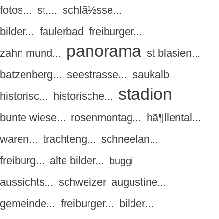
fotos...
st....
schlã½sse...
bilder...
faulerbad
freiburger...
panorama
zahn mund...
st blasien...
batzenberg...
seestrasse...
saukalb
stadion
historisc...
historische...
bunte wiese...
rosenmontag...
hã¶llental...
waren...
trachteng...
schneelan...
freiburg...
alte bilder...
buggi
aussichts...
schweizer
augustine...
gemeinde...
freiburger...
bilder...