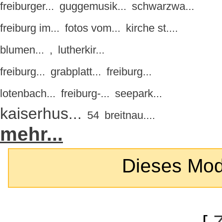
freiburger...
guggemusik...
schwarzwa...
freiburg im...
fotos vom...
kirche st....
blumen...
,
lutherkir...
freiburg...
grabplatt...
freiburg...
lotenbach...
freiburg-...
seepark...
kaiserhus...
54
breitnau....
mehr...
Dieses Modul