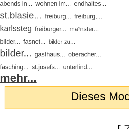
abends in...
wohnen im...
endhaltes...
st.blasie...
freiburg...
freiburg,...
karlssteg
freiburger...
mã¹nster...
bilder...
fasnet...
bilder zu...
bilder...
gasthaus...
oberacher...
fasching...
st.josefs...
unterlind...
mehr...
Dieses Modul