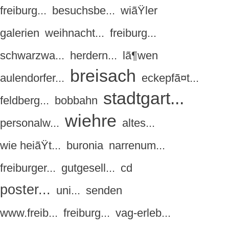
freiburg...
besuchsbe...
wiãŸler
galerien
weihnacht...
freiburg...
schwarzwa...
herdern...
lã¶wen
breisach
aulendorfer...
eckepfã¤t...
stadtgart...
feldberg...
bobbahn
wiehre
personalw...
altes...
wie heiãŸt...
buronia
narrenum...
freiburger...
gutgesell...
cd
poster...
uni...
senden
www.freib...
freiburg...
vag-erleb...