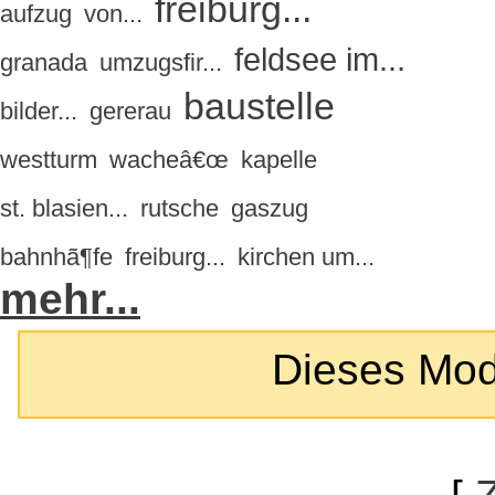
freiburg...
aufzug
von...
feldsee im...
granada
umzugsfir...
baustelle
bilder...
gererau
westturm
wacheâ€œ
kapelle
st. blasien...
rutsche
gaszug
bahnhã¶fe
freiburg...
kirchen um...
mehr...
Dieses Modul