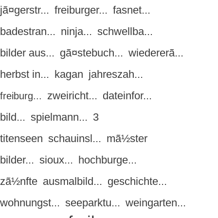
jã¤gerstr...
freiburger...
fasnet...
badestran...
ninja...
schwellba...
bilder aus...
gã¤stebuch...
wiedererã...
herbst in...
kagan
jahreszah...
zweiricht...
dateinfor...
freiburg...
bild...
spielmann...
3
titenseen
schauinsl...
mã½ster
bilder...
sioux...
hochburge...
zã½nfte
ausmalbild...
geschichte...
wohnungst...
seeparktu...
weingarten...