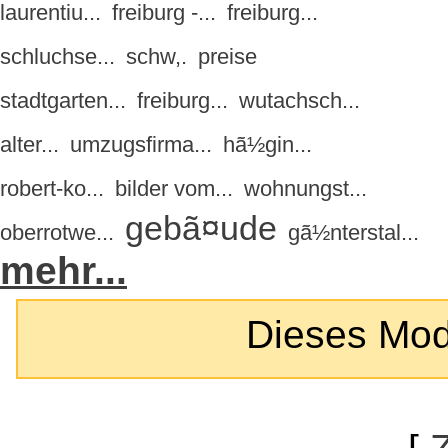
laurentiu...
freiburg -...
freiburg...
schluchse...
schw,.
preise
stadtgarten...
freiburg...
wutachsch...
alter...
umzugsfirma...
hã½gin...
robert-ko...
bilder vom...
wohnungst...
gebã¤ude
oberrotwe...
gã½nterstal...
mehr...
Dieses Modul