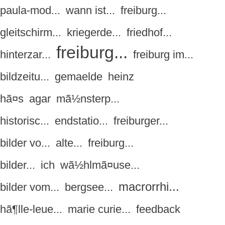
paula-mod...
wann ist...
freiburg...
gleitschirm...
kriegerde...
friedhof...
freiburg...
hinterzar...
freiburg im...
bildzeitu...
gemaelde
heinz
hã¤s
agar
mã½nsterp...
historisc...
endstatio...
freiburger...
bilder vo...
alte...
freiburg...
bilder...
ich
wã½hlmã¤use...
macrorrhi...
bilder vom...
bergsee...
hã¶lle-leue...
marie curie...
feedback