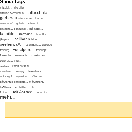
Suma Tags:
mittelalt...
alte biler...
tullaschule...
elferrad
werbung in...
gerberau
alte wache...
kirche...
sonnenauf...
galerie...
winterbil...
einfache...
schauinsl...
mã¹nster...
luftbilde...
bertoldsb...
hauptfrie...
seilbahn
jã¤gerstr...
bilder...
seelenwã¤...
rosenmona...
geberau...
vogelpers...
freiburg...
freiburger...
friesenhe...
venezanis...
st.mã¤rgen...
geile
die...
vag...
kommentar
gt
josefskra...
rhiischno...
freibujrg...
fasentumz...
schatzgrã...
jugendver...
hã½tten
gã½terzug
parkplatz...
mã½nsterb...
hã¶llenta...
schlattho...
foto...
mã½nsterg...
freiburg...
wann ist...
mehr...