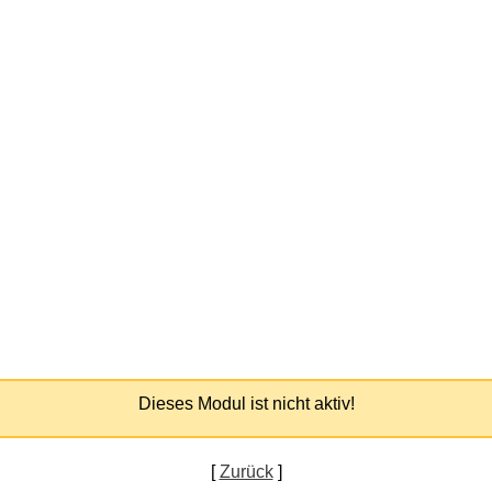
Dieses Modul ist nicht aktiv!
[
Zurück
]