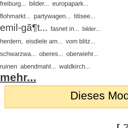
freiburg...
bilder...
europapark...
flohmarkt...
partywagen...
titisee...
emil-gã¶t...
fasnet in...
bilder...
herdern,
eisdiele am...
vom blitz...
schwarzwa...
oberes...
oberwiehr...
ruinen
abendmahl...
waldkirch...
mehr...
Dieses Modul