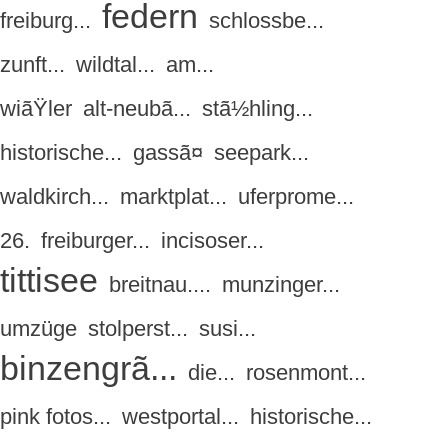
federn
freiburg...
schlossbe...
zunft...
wildtal...
am...
wiãŸler
alt-neubã...
stã½hling...
historische...
gassã¤
seepark...
waldkirch...
marktplat...
uferprome...
26.
freiburger...
incisoser...
tittisee
breitnau....
munzinger...
umzüge
stolperst...
susi...
binzengrã...
die...
rosenmont...
pink fotos...
westportal...
historische...