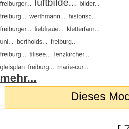
luftbilde...
freiburger...
bilder...
freiburg...
werthmann...
historisc...
freiburger...
liebfraue...
kletterfarn...
uni...
bertholds...
freiburg...
freiburg...
titisee...
lenzkircher...
gleisplan
freiburg...
marie-cur...
mehr...
Dieses Modul