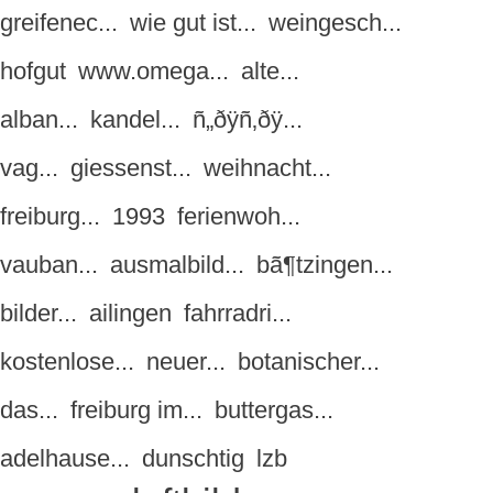
greifenec...
wie gut ist...
weingesch...
hofgut
www.omega...
alte...
alban...
kandel...
ñ„ðÿñ‚ðÿ...
vag...
giessenst...
weihnacht...
freiburg...
1993
ferienwoh...
vauban...
ausmalbild...
bã¶tzingen...
bilder...
ailingen
fahrradri...
kostenlose...
neuer...
botanischer...
das...
freiburg im...
buttergas...
adelhause...
dunschtig
lzb