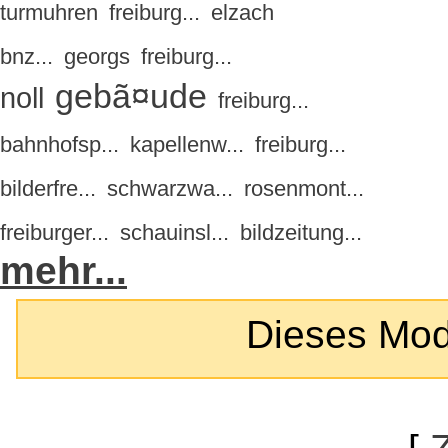
turmuhren
freiburg...
elzach
bnz...
georgs
freiburg...
gebã¤ude
noll
freiburg...
bahnhofsp...
kapellenw...
freiburg...
bilderfre...
schwarzwa...
rosenmont...
freiburger...
schauinsl...
bildzeitung...
mehr...
Dieses Modul