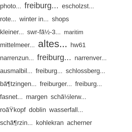
freiburg...
photo...
escholzst...
rote...
winter in...
shops
kleiner...
swr-fã½-3...
maritim
altes...
mittelmeer...
hw61
freiburg...
narrenzun...
narrenver...
ausmalbil...
freiburg...
schlossberg...
bã¶tzingen...
freiburger...
freiburg...
fasnet...
margen
schã½lerw...
roãŸkopf
doblin
wasserfall...
schã¶rzin...
kohlekran
acherner