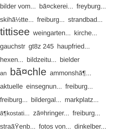
bilder vom...
bã¤ckerei...
freyburg...
skihã½tte...
freiburg...
strandbad...
tittisee
weingarten...
kirche...
gauchstr
gt8z 245
haupfried...
hexen...
bildzeitu...
bielder
bã¤chle
ammonshã¶...
an
aktuelle
einsegnun...
freiburg...
freiburg...
bildergal...
markplatz...
zã¤hringer...
freiburg...
ã¶kostati...
straãŸenb...
fotos von...
dinkelber...