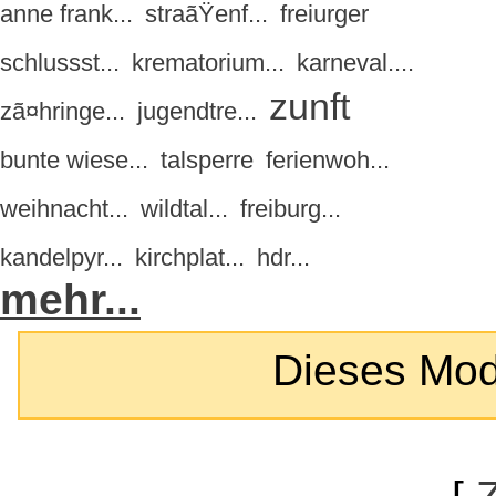
anne frank...
straãŸenf...
freiurger
schlussst...
krematorium...
karneval....
zunft
zã¤hringe...
jugendtre...
bunte wiese...
talsperre
ferienwoh...
weihnacht...
wildtal...
freiburg...
kandelpyr...
kirchplat...
hdr...
mehr...
Dieses Modul