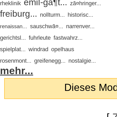
emil-gã¶t...
rheklinik
zã¤hringer...
freiburg...
nollturm...
historisc...
sauschwã¤...
narrenver...
renaissan...
gerichtsl...
fuhrleute
fastwahrz...
spielplat...
windrad
opelhaus
rosenmont...
greifenegg...
nostalgie...
mehr...
Dieses Modul