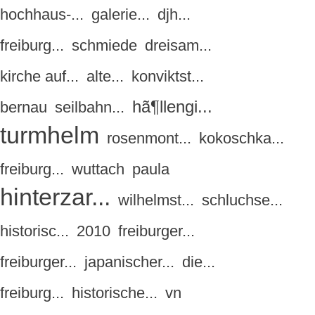
hochhaus-...
galerie...
djh...
freiburg...
schmiede
dreisam...
kirche auf...
alte...
konviktst...
hã¶llengi...
bernau
seilbahn...
turmhelm
rosenmont...
kokoschka...
freiburg...
wuttach
paula
hinterzar...
wilhelmst...
schluchse...
historisc...
2010
freiburger...
freiburger...
japanischer...
die...
freiburg...
historische...
vn