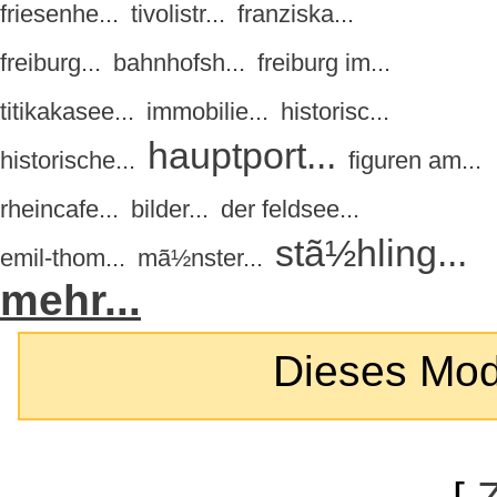
friesenhe...
tivolistr...
franziska...
freiburg...
bahnhofsh...
freiburg im...
titikakasee...
immobilie...
historisc...
hauptport...
historische...
figuren am...
rheincafe...
bilder...
der feldsee...
stã½hling...
emil-thom...
mã½nster...
mehr...
Dieses Modul