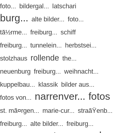
foto...
bildergal...
latschari
burg...
alte bilder...
foto...
tã½rme...
freiburg...
schiff
freiburg...
tunnelein...
herbstsei...
rollende
stolzhaus
the...
neuenburg
freiburg...
weihnacht...
kuppelbau...
klassik
bilder aus...
narrenver...
fotos
fotos von...
st. mã¤rgen...
marie-cur...
straãŸenb...
freiburg...
alte bilder...
freiburg...