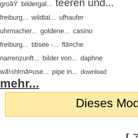
teeren und...
groãŸ
bildergal...
freiburg...
wildtal...
ufhaufer
uhrmacher...
goldene...
casino
freiburg...
titisee -...
flã¤che
narrenzunft...
bilder von...
daphne
wã½hlmã¤use...
pipe in...
download
mehr...
Dieses Modul