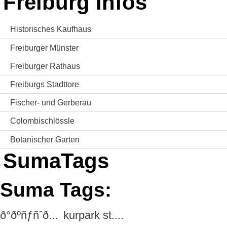
Freiburg Infos
Historisches Kaufhaus
Freiburger Münster
Freiburger Rathaus
Freiburgs Stadttore
Fischer- und Gerberau
Colombischlössle
Botanischer Garten
SumaTags
Suma Tags:
ð°ðºñƒñˆð...
kurpark st....