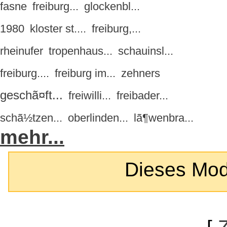
fasne
freiburg...
glockenbl...
1980
kloster st....
freiburg,...
rheinufer
tropenhaus...
schauinsl...
freiburg....
freiburg im...
zehners
geschã¤ft...
freiwilli...
freibader...
schã½tzen...
oberlinden...
lã¶wenbra...
mehr...
Dieses Modul