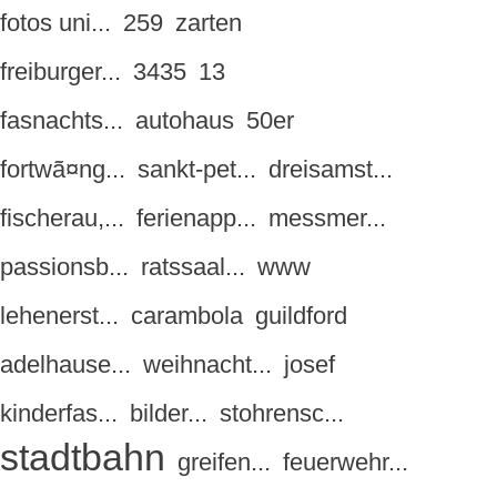
fotos uni...
259
zarten
freiburger...
3435
13
fasnachts...
autohaus
50er
fortwã¤ng...
sankt-pet...
dreisamst...
fischerau,...
ferienapp...
messmer...
passionsb...
ratssaal...
www
lehenerst...
carambola
guildford
adelhause...
weihnacht...
josef
kinderfas...
bilder...
stohrensc...
stadtbahn
greifen...
feuerwehr...