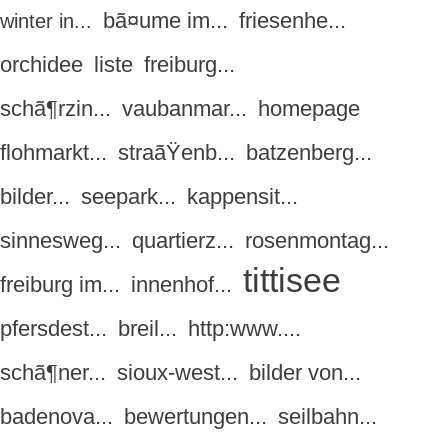
bã¤ume im...
friesenhe...
winter in...
orchidee
liste
freiburg...
schã¶rzin...
vaubanmar...
homepage
flohmarkt...
straãŸenb...
batzenberg...
bilder...
seepark...
kappensit...
sinnesweg...
quartierz...
rosenmontag...
tittisee
freiburg im...
innenhof...
pfersdest...
breil...
http:www....
schã¶ner...
sioux-west...
bilder von...
badenova...
bewertungen...
seilbahn...