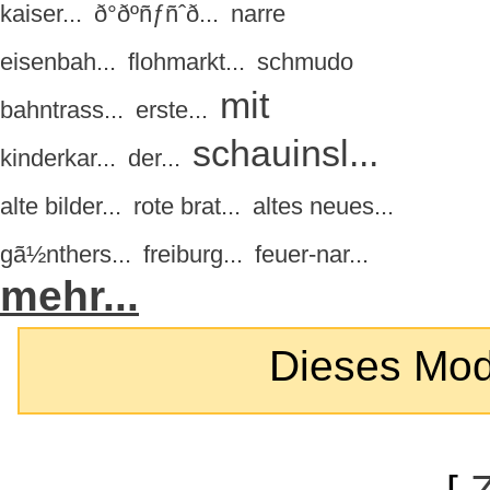
kaiser...
ð°ðºñƒñˆð...
narre
eisenbah...
flohmarkt...
schmudo
mit
bahntrass...
erste...
schauinsl...
kinderkar...
der...
alte bilder...
rote brat...
altes neues...
gã½nthers...
freiburg...
feuer-nar...
mehr...
Dieses Modul