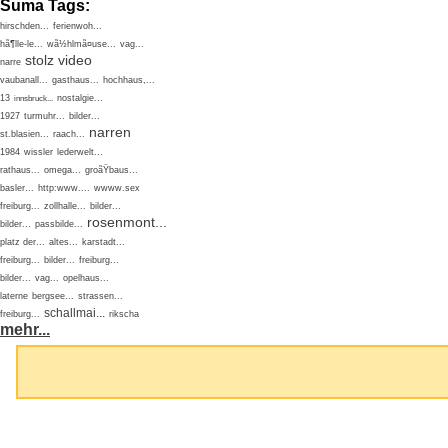
Suma Tags:
hirschden...
ferienwoh...
hã¶lle-le...
wã½hlmã¤use...
vag...
stolz
video
narre
vaubanall...
gasthaus...
hochhaus,...
13
nostalgie...
innsbruck...
1927
turmuhr...
bilder...
narren
st.blasien...
raach...
1984
wissler
lederwelt...
rathaus...
omega...
groãŸbaus...
basler...
http:www....
wwww.sex
freiburg...
zollhalle...
bilder...
rosenmont...
bilder...
passbilde...
platz der...
altes...
karstadt...
freiburg...
bilder...
freiburg...
bilder...
vag...
opelhaus...
laterne
bergsee...
strassen...
schallmai...
freiburg...
rikscha
mehr...