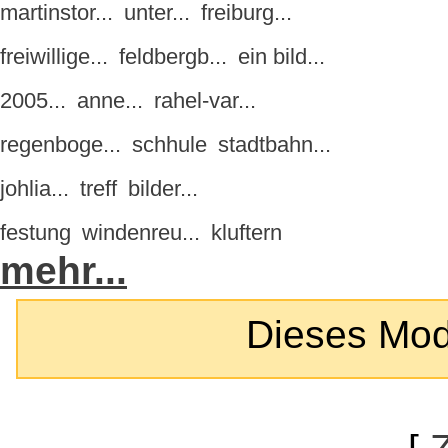
martinstor...
unter...
freiburg...
freiwillige...
feldbergb...
ein bild...
2005...
anne...
rahel-var...
regenboge...
schhule
stadtbahn...
johlia...
treff
bilder...
festung
windenreu...
kluftern
mehr...
Dieses Modul