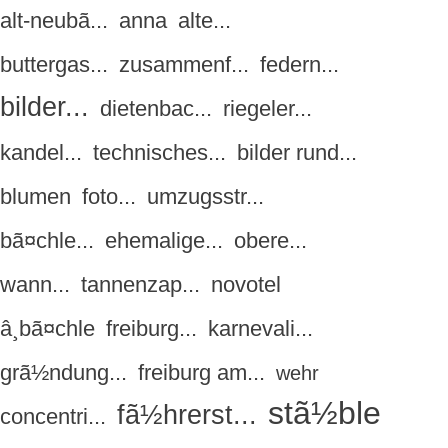
alt-neubã...
anna
alte...
buttergas...
zusammenf...
federn...
bilder...
dietenbac...
riegeler...
kandel...
technisches...
bilder rund...
blumen
foto...
umzugsstr...
bã¤chle...
ehemalige...
obere...
wann...
tannenzap...
novotel
â¸bã¤chle
freiburg...
karnevali...
grã½ndung...
freiburg am...
wehr
stã½ble
fã½hrerst...
concentri...