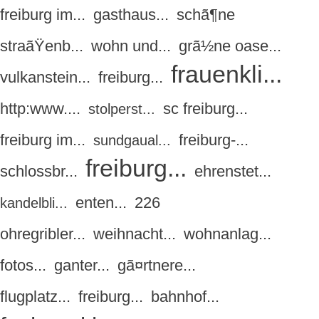
freiburg im...
gasthaus...
schã¶ne
straãŸenb...
wohn und...
grã½ne oase...
frauenkli...
vulkanstein...
freiburg...
http:www....
sc freiburg...
stolperst...
freiburg im...
freiburg-...
sundgaual...
freiburg...
schlossbr...
ehrenstet...
enten...
226
kandelbli...
ohregribler...
weihnacht...
wohnanlag...
fotos...
ganter...
gã¤rtnere...
flugplatz...
freiburg...
bahnhof...