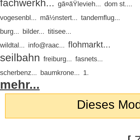
fachwerkh...
gã¤ãŸlevieh...
dom st....
vogesenbl...
mã½nstert...
tandemflug...
burg...
bilder...
titisee...
flohmarkt...
wildtal...
info@raac...
seilbahn
freiburg...
fasnets...
scherbenz...
baumkrone...
1.
mehr...
Dieses Modul