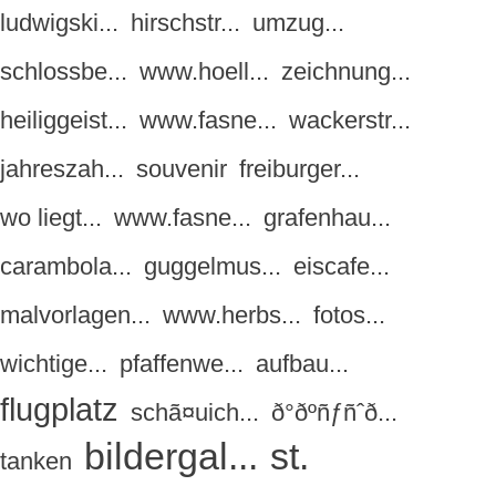
ludwigski...
hirschstr...
umzug...
schlossbe...
www.hoell...
zeichnung...
heiliggeist...
www.fasne...
wackerstr...
jahreszah...
souvenir
freiburger...
wo liegt...
www.fasne...
grafenhau...
carambola...
guggelmus...
eiscafe...
malvorlagen...
www.herbs...
fotos...
wichtige...
pfaffenwe...
aufbau...
flugplatz
schã¤uich...
ð°ðºñƒñˆð...
bildergal...
st.
tanken