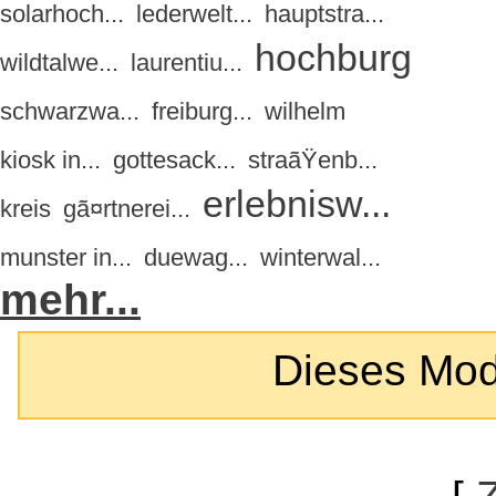
solarhoch...
lederwelt...
hauptstra...
hochburg
wildtalwe...
laurentiu...
schwarzwa...
freiburg...
wilhelm
kiosk in...
gottesack...
straãŸenb...
erlebnisw...
kreis
gã¤rtnerei...
munster in...
duewag...
winterwal...
mehr...
Dieses Modul