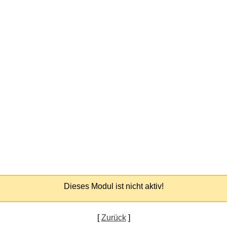
Dieses Modul ist nicht aktiv!
[
Zurück
]