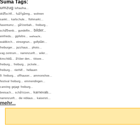
Suma Tags:
umzug
luftaufna...
drã¶schfl...
fuãŸgã¤ng...
wohnen
sankt...
karlschule...
flohmarkt...
fasentumz...
gã½terbah...
freiburg...
bilder...
schã¶nenb...
gundelfin...
einfriedu...
gipfeltre...
weihnacht...
waldkirch...
einsegnun...
golfplã¢t...
freiburger...
jazzhaus...
photo...
vag zentrum...
narrenzunft...
wiler...
kirschblã...
ã½ber den...
titisee...
freiburg...
freiburg...
jockele...
freiburg...
-tierhilf...
hellauen
9. freiburg...
uffhauser...
ammonshoe...
festival
freiburg...
emmendingen...
carsting
gejagt
freiburg...
karnevals...
breisach...
schã½tzen...
narrenzunft...
die reblaus...
kaisersti...
mehr...