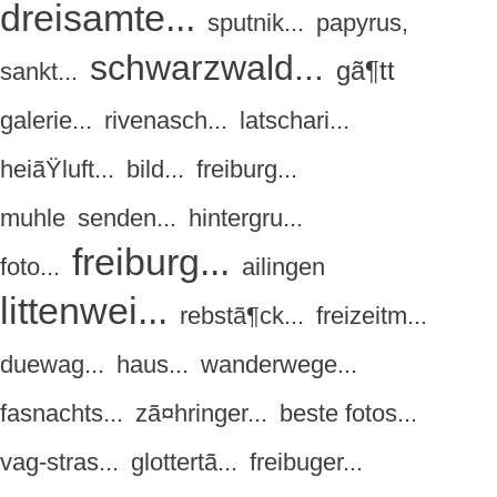
dreisamte...
sputnik...
papyrus,
schwarzwald...
gã¶tt
sankt...
galerie...
rivenasch...
latschari...
heiãŸluft...
bild...
freiburg...
muhle
senden...
hintergru...
freiburg...
foto...
ailingen
littenwei...
rebstã¶ck...
freizeitm...
duewag...
haus...
wanderwege...
fasnachts...
zã¤hringer...
beste fotos...
vag-stras...
glottertã...
freibuger...