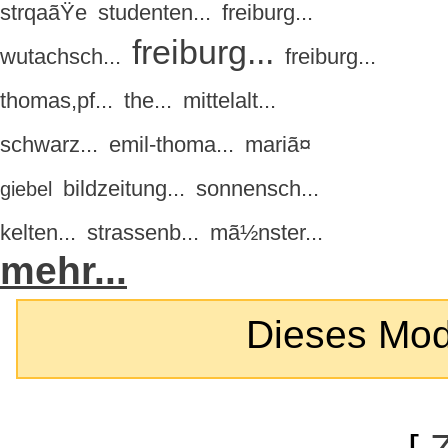
strqaãŸe
studenten...
freiburg...
freiburg...
wutachsch...
freiburg...
thomas,pf...
the...
mittelalt...
schwarz...
emil-thoma...
mariã¤
bildzeitung...
sonnensch...
giebel
kelten...
strassenb...
mã½nster...
mehr...
Dieses Modul