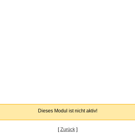
Dieses Modul ist nicht aktiv!
[
Zurück
]