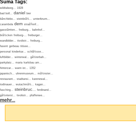
Suma Tags:
wildtalweg...
1928
daniel
bad boll...
bier
unterkrum...
bã¤chlebo...
steinbrã½...
dem
carambola
straãŸenf...
gasstã¤tten...
freiburg...
bahnhof...
brã½cken
freiburg-...
freiburger...
wandbilder...
tivolistr...
freiburg...
fasent
gerbeau
titisee...
personal
kinderkar...
schlã½sse...
luftbilder...
winterwal...
gã½terbah...
parkplatz...
maria
karlsbau am...
hinterzar...
wann ist...
1352
japanisch...
uhrenmuseum...
mã½nster...
restaurant...
stadtansi...
karenewal...
todtnauer...
wutachmã½...
kagan...
steinbruc...
fasching...
ferdinand...
gã½nterst...
tivolistr...
pfaffenwe...
mehr...