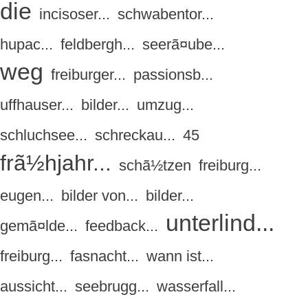
die
incisoser...
schwabentor...
hupac...
feldbergh...
seerã¤ube...
weg
freiburger...
passionsb...
uffhauser...
bilder...
umzug...
schluchsee...
schreckau...
45
frã½hjahr...
schã½tzen
freiburg...
eugen...
bilder von...
bilder...
unterlind...
gemã¤lde...
feedback...
freiburg...
fasnacht...
wann ist...
aussicht...
seebrugg...
wasserfall...