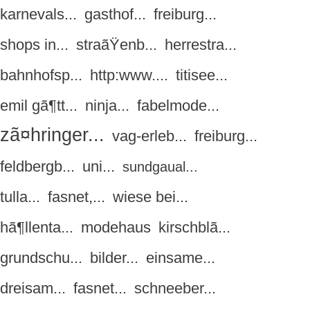
karnevals...
gasthof...
freiburg...
shops in...
straãŸenb...
herrestra...
bahnhofsp...
http:www....
titisee...
emil gã¶tt...
ninja...
fabelmode...
zã¤hringer...
vag-erleb...
freiburg...
feldbergb...
uni...
sundgaual...
tulla...
fasnet,...
wiese bei...
hã¶llenta...
modehaus
kirschblã...
grundschu...
bilder...
einsame...
dreisam...
fasnet...
schneeber...