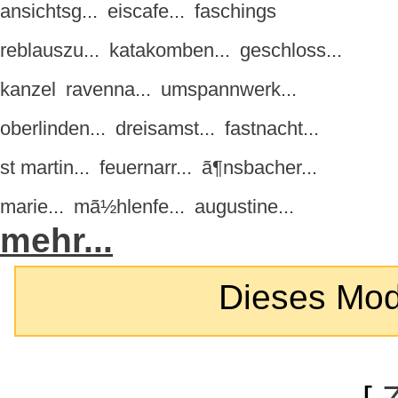
ansichtsg...
eiscafe...
faschings
reblauszu...
katakomben...
geschloss...
kanzel
ravenna...
umspannwerk...
oberlinden...
dreisamst...
fastnacht...
st martin...
feuernarr...
ã¶nsbacher...
marie...
mã½hlenfe...
augustine...
mehr...
Dieses Modul