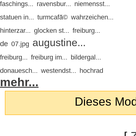
faschings...
ravensbur...
niemensst...
statuen in...
turmcafã©
wahrzeichen...
hinterzar...
glocken st...
freiburg...
augustine...
de
07.jpg
freiburg...
freiburg im...
bildergal...
donauesch...
westendst...
hochrad
mehr...
Dieses Modul