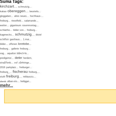
Suma Tags:
kirchzart...
schmutzig...
obereggen...
kakao
beurteilu...
gloggaben...
altes neues...
hochhaus-...
freiburg...
rieselfeld...
salamande...
wetter...
giganteum
rosenmontag...
schlattho...
bilder von...
freiburg...
schmutzig...
kagenecks...
distel
schiffstr
gasthaus...
1.mai...
lorettobe...
bilder...
offenen
freiburg...
gallerie
freiburg...
vag...
aquafun
blã¤ch-fe...
dietler
predigertor...
herdern,
straãŸenb...
vsf
zã¤hringe...
2016
parkplatz...
freiburger...
fischerau
freiburg_...
freiburg,...
freiburg...
stuhl
reblauszu...
alban-sto...
heiliggei...
abends
mehr...