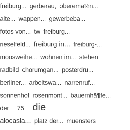
freiburg...
gerberau,
oberemã½n...
alte...
wappen...
gewerbeba...
fotos von...
tw
freiburg...
freiburg in...
rieselfeld...
freiburg-...
moosweihe...
wohnen im...
stehen
radbild
chorumgan...
posterdru...
berliner...
arbeitswa...
narrenruf...
sonnenhof
rosenmont...
bauernhã¶fe...
die
der...
75...
alocasia...
platz der...
muensters