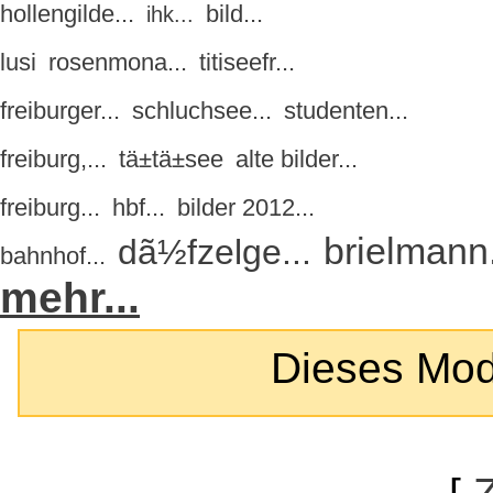
hollengilde...
bild...
ihk...
lusi
rosenmona...
titiseefr...
freiburger...
schluchsee...
studenten...
freiburg,...
tä±tä±see
alte bilder...
freiburg...
hbf...
bilder 2012...
brielmann.
dã½fzelge...
bahnhof...
mehr...
Dieses Modul