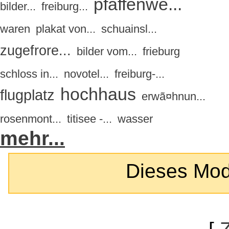
pfaffenwe...
bilder...
freiburg...
waren
plakat von...
schuainsl...
zugefrore...
bilder vom...
frieburg
schloss in...
novotel...
freiburg-...
hochhaus
flugplatz
erwã¤hnun...
rosenmont...
titisee -...
wasser
mehr...
Dieses Modul