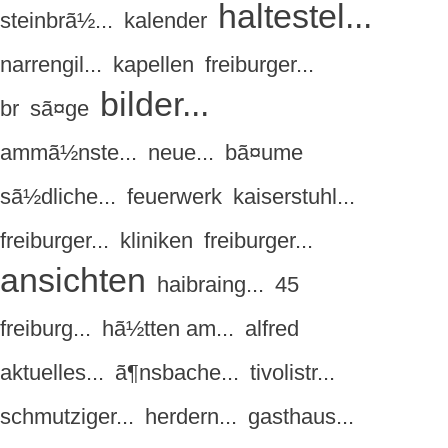
haltestel...
steinbrã½...
kalender
narrengil...
kapellen
freiburger...
bilder...
br
sã¤ge
ammã½nste...
neue...
bã¤ume
sã½dliche...
feuerwerk
kaiserstuhl...
freiburger...
kliniken
freiburger...
ansichten
haibraing...
45
freiburg...
hã½tten am...
alfred
aktuelles...
ã¶nsbache...
tivolistr...
schmutziger...
herdern...
gasthaus...