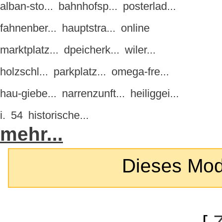
alban-sto...
bahnhofsp...
posterlad...
fahnenber...
hauptstra...
online
marktplatz...
dpeicherk...
wiler...
holzschl...
parkplatz...
omega-fre...
hau-giebe...
narrenzunft...
heiliggei...
i.
54
historische...
mehr...
Dieses Modul